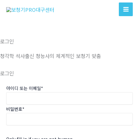
콘
텐
츠
로
건
로그인
너
뛰
청각학 석사출신 청능사의 체계적인 보청기 맞춤
기
로그인
아이디 또는 이메일
*
비밀번호
*
Only fill in if you are not human