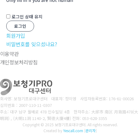
로그인 상태 유지
회원가입
비밀번호를 잊으셨나요?
이용약관
개인정보처리방침
회사명: 보청기프로대구센터 대표자: 정이영
사업자등록번호: 176-61-00026
심의번호 : 2007-110-11-0307
주소: 대구 남구 월배로 478 인수빌딩 4층 한자주소: 大邱市 南区 月背路478(大
明洞) , (大明11洞 1140-2, 賢德大廈4樓)
전화: 053-628-3355
Copyright © 2025 보청기프로대구센터. All rights reserved.
Created by
Yescall.com
[
관리자
]