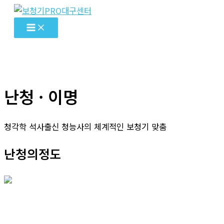
콘
텐
츠
로
건
너
난청 · 이명
뛰
기
청각학 석사출신 청능사의 체계적인 보청기 맞춤
난청의정도